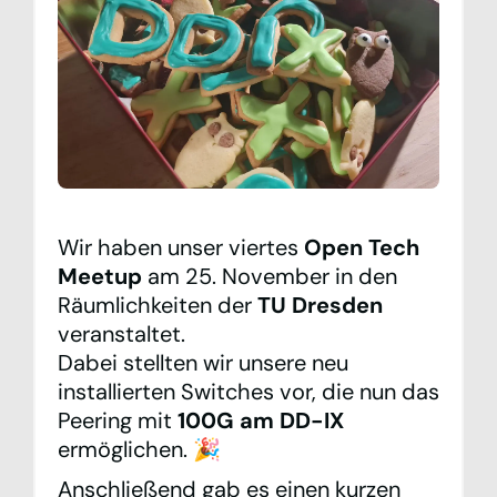
Team
Kontakt
Statistiken
Looking Glass
Wir haben unser viertes
Open Tech
IXP Manager
Meetup
am 25. November in den
Räumlichkeiten der
TU Dresden
Mailinglisten
veranstaltet.
DE
EN
Dabei stellten wir unsere neu
installierten Switches vor, die nun das
Datenschutzerklärung
Peering mit
100G am DD-IX
Impressum
ermöglichen. 🎉
Anschließend gab es einen kurzen