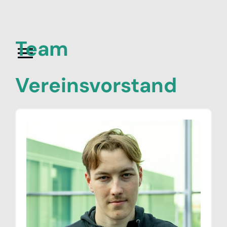
Team
Vereinsvorstand
Neuigkeiten
Netzwerk
Peering
Community
Verein