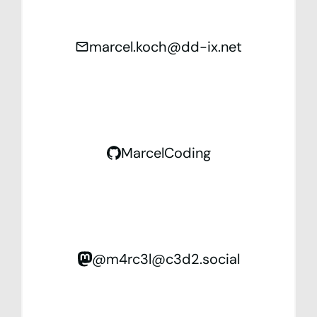
marcel.koch@dd-ix.net
MarcelCoding
@m4rc3l@c3d2.social