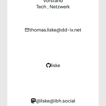
Vorstand
Tech
,
Netzwerk
thomas.liske@dd-ix.net
liske
@liske@ibh.social