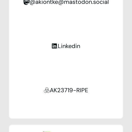
@akiontke@mastodon.social
Linkedin
AK23719-RIPE