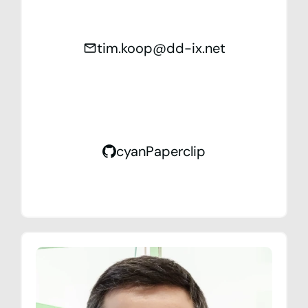
tim.koop@dd-ix.net
cyanPaperclip