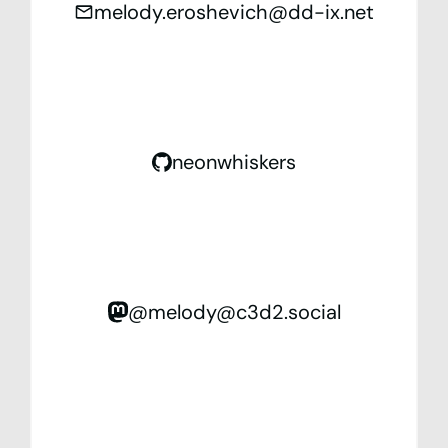
melody.eroshevich@dd-ix.net
neonwhiskers
@melody@c3d2.social