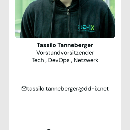
Team
Kontakt
Statistiken
Tassilo Tanneberger
Vorstandvorsitzender
Looking Glass
Tech
,
DevOps
,
Netzwerk
IXP Manager
Mailinglisten
tassilo.tanneberger@dd-ix.net
DE
EN
Datenschutzerklärung
Impressum