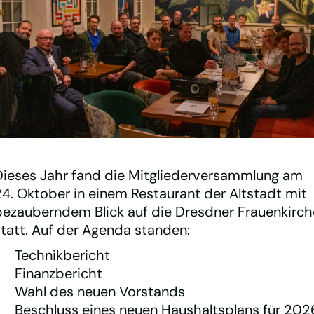
Team
Kontakt
Statistiken
Looking Glass
IXP Manager
Dieses Jahr fand die Mitgliederversammlung am
24. Oktober in einem Restaurant der Altstadt mit
Mailinglisten
bezauberndem Blick auf die Dresdner Frauenkirch
DE
EN
statt. Auf der Agenda standen:
Datenschutzerklärung
Technikbericht
Impressum
Finanzbericht
Wahl des neuen Vorstands
Beschluss eines neuen Haushaltsplans für 202