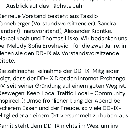
Ausblick auf das nächste Jahr
Der neue Vorstand besteht aus Tassilo
Tanneberger (Vorstandsvorsitzender), Sandra
Zander (Finanzvorstand), Alexander Kiontke,
Marcel Koch und Thomas Liske. Wir bedanken uns
ei Melody Sofia Eroshevich für die zwei Jahre, in
denen sie den DD-IX als Vorstandsvorsitzende
eitete.
Die zahlreiche Teilnahme der DD-IX-Mitglieder
zeigt, dass der DD-IX Dresden Internet Exchange
e.V. seit seiner Gründung auf einem guten Weg ist.
Deswegen: Keep Local Traffic Local - Community
inspired :)! Umso fröhlicher klang der Abend bei
leckerem Essen und der Freude, so viele DD-IX-
Mitglieder an einem Ort versammelt zu haben, aus
Damit steht dem DD-IX nichts im Weg, um ins