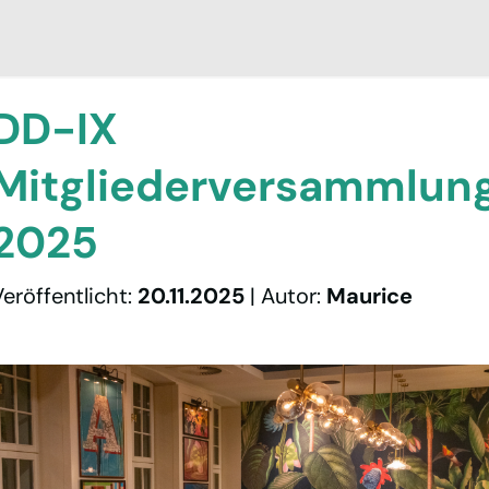
DD-IX
Mitgliederversammlun
2025
Neuigkeiten
eröffentlicht
:
20.11.2025
|
Autor
:
Maurice
Netzwerk
Peering
Community
Verein